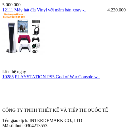
5.000.000
12111
Máy hát đĩa Vinyl với mâm bàn xoay -..
4.230.000
Liên hệ ngay
10285
PLAYSTATION PS5 God of War Console w..
Ẩn
CÔNG TY TNHH THIẾT KẾ VÀ TIẾP THỊ QUỐC TẾ
Tên giao dịch: INTERDEMARK CO.,LTD
Mã số thuế: 0304213553