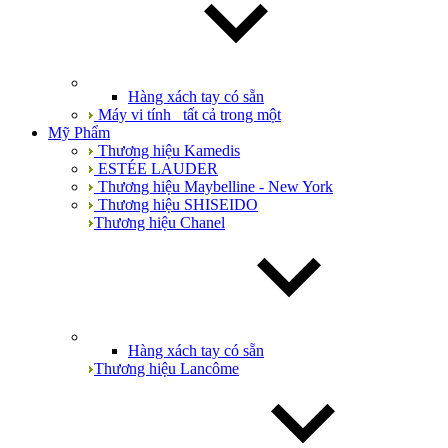
Hàng xách tay có sẵn
Máy vi tính_ tất cả trong một
Mỹ Phẩm
Thương hiệu Kamedis
ESTÉE LAUDER
Thương hiệu Maybelline - New York
Thương hiệu SHISEIDO
Thương hiệu Chanel
Hàng xách tay có sẵn
Thương hiệu Lancôme