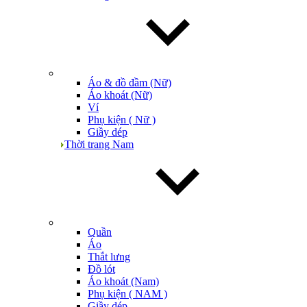
Áo & đồ đầm (Nữ)
Áo khoát (Nữ)
Ví
Phụ kiện ( Nữ )
Giầy dép
Thời trang Nam
Quần
Áo
Thắt lưng
Đồ lót
Áo khoát (Nam)
Phụ kiện ( NAM )
Giầy dép