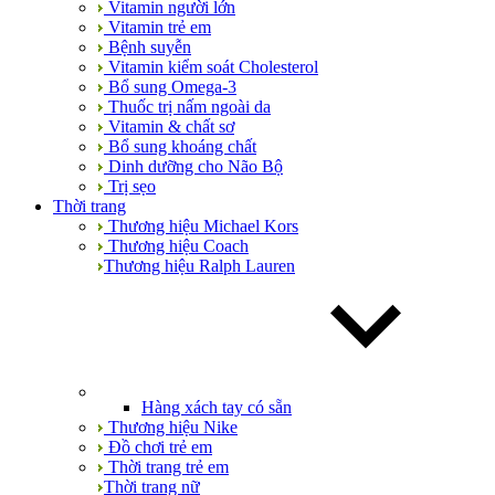
Vitamin người lớn
Vitamin trẻ em
Bệnh suyễn
Vitamin kiểm soát Cholesterol
Bổ sung Omega-3
Thuốc trị nấm ngoài da
Vitamin & chất sơ
Bổ sung khoáng chất
Dinh dưỡng cho Não Bộ
Trị sẹo
Thời trang
Thương hiệu Michael Kors
Thương hiệu Coach
Thương hiệu Ralph Lauren
Hàng xách tay có sẵn
Thương hiệu Nike
Đồ chơi trẻ em
Thời trang trẻ em
Thời trang nữ