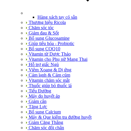
Hàng xách tay có sẵn
Thương hiệu Ricola
Chăm sóc tóc
Giảm đau & Sốt
Bổ sung Glucosamine
Giúp tiêu hóa - Probiotic
Bổ sung COQ10
Vitamin từ Dược Thảo
Vitamin cho Phụ nữ Mang Thai
Hỗ trợ giấc Ngủ
Viêm Xoang & Dị ứng
Cảm lạnh & Cảm cúm
Vitamin chăm sóc mắt
Thuốc giúp bỏ thuốc lá
Tiểu Đường
Máy đo huyết áp
Giảm cân
Tăng Lực
Bổ sung Calcium
Máy & Que kiểm tra đường huyết
Giảm Căng Thẳng
Chăm sóc đôi chân