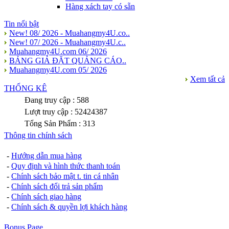
Hàng xách tay có sẵn
Tin nổi bật
New! 08/ 2026 - Muahangmy4U.co..
New! 07/ 2026 - Muahangmy4U.c..
Muahangmy4U.com 06/ 2026
BẢNG GIÁ ĐẶT QUẢNG CÁO..
Muahangmy4U.com 05/ 2026
Xem tất cả
THỐNG KÊ
Đang truy cập : 588
Lượt truy cập : 52424387
Tổng Sản Phẩm : 313
Thông tin chính sách
-
Hướng dẫn mua hàng
-
Quy định và hình thức thanh toán
-
Chính sách bảo mật t. tin cá nhân
-
Chính sách đổi trả sản phẩm
-
Chính sách giao hàng
-
Chính sách & quyền lợi khách hàng
Bonus Page