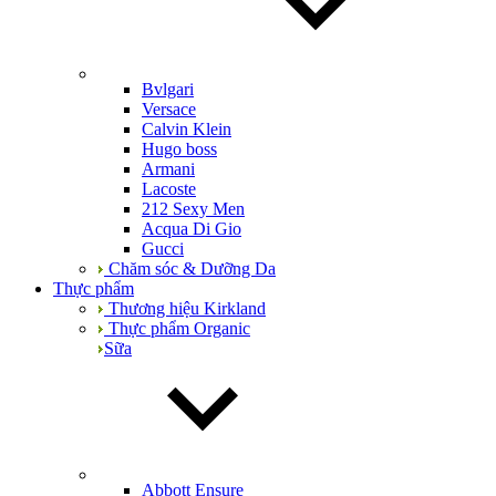
Bvlgari
Versace
Calvin Klein
Hugo boss
Armani
Lacoste
212 Sexy Men
Acqua Di Gio
Gucci
Chăm sóc & Dưỡng Da
Thực phẩm
Thương hiệu Kirkland
Thực phẩm Organic
Sữa
Abbott Ensure