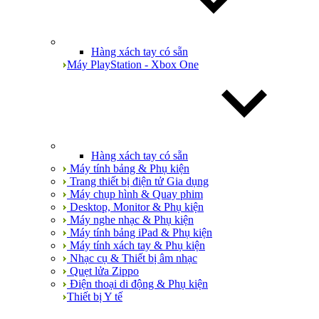
Hàng xách tay có sẵn
Máy PlayStation - Xbox One
Hàng xách tay có sẵn
Máy tính bảng & Phụ kiện
Trang thiết bị điện tử Gia dụng
Máy chụp hình & Quay phim
Desktop, Monitor & Phụ kiện
Máy nghe nhạc & Phụ kiện
Máy tính bảng iPad & Phụ kiện
Máy tính xách tay & Phụ kiện
Nhạc cụ & Thiết bị âm nhạc
Quẹt lửa Zippo
Điện thoại di động & Phụ kiện
Thiết bị Y tế