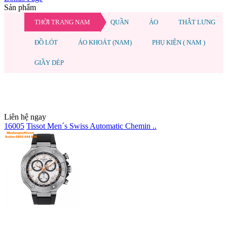
Sản phẩm
THỜI TRANG NAM
QUẦN
ÁO
THẮT LƯNG
ĐỒ LÓT
ÁO KHOÁT (NAM)
PHỤ KIỆN ( NAM )
GIẦY DÉP
Liên hệ ngay
16005
Tissot Men´s Swiss Automatic Chemin ..