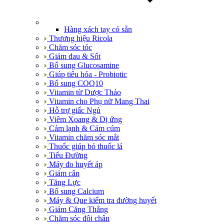
Hàng xách tay có sẵn
Thương hiệu Ricola
Chăm sóc tóc
Giảm đau & Sốt
Bổ sung Glucosamine
Giúp tiêu hóa - Probiotic
Bổ sung COQ10
Vitamin từ Dược Thảo
Vitamin cho Phụ nữ Mang Thai
Hỗ trợ giấc Ngủ
Viêm Xoang & Dị ứng
Cảm lạnh & Cảm cúm
Vitamin chăm sóc mắt
Thuốc giúp bỏ thuốc lá
Tiểu Đường
Máy đo huyết áp
Giảm cân
Tăng Lực
Bổ sung Calcium
Máy & Que kiểm tra đường huyết
Giảm Căng Thẳng
Chăm sóc đôi chân