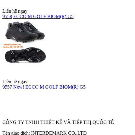
Liên hệ ngay
9558
ECCO M GOLF BIOM(R) G5
Liên hệ ngay
9557
New! ECCO M GOLF BIOM(R) G5
Ẩn
CÔNG TY TNHH THIẾT KẾ VÀ TIẾP THỊ QUỐC TẾ
Tên giao dịch: INTERDEMARK CO.,LTD