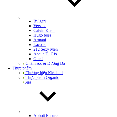
Bvlgari
Versace
Calvin Klein
Hugo boss
Armani
Lacoste
212 Sexy Men
Acqua Di Gio
Gucci
Chăm sóc & Dưỡng Da
Thực phẩm
Thương hiệu Kirkland
Thực phẩm Organic
Sữa
Abbott Ensure