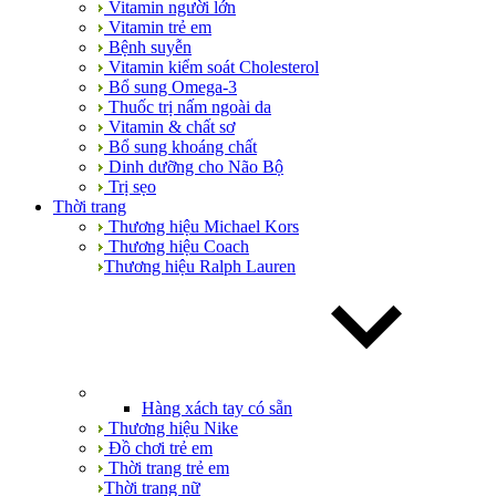
Vitamin người lớn
Vitamin trẻ em
Bệnh suyễn
Vitamin kiểm soát Cholesterol
Bổ sung Omega-3
Thuốc trị nấm ngoài da
Vitamin & chất sơ
Bổ sung khoáng chất
Dinh dưỡng cho Não Bộ
Trị sẹo
Thời trang
Thương hiệu Michael Kors
Thương hiệu Coach
Thương hiệu Ralph Lauren
Hàng xách tay có sẵn
Thương hiệu Nike
Đồ chơi trẻ em
Thời trang trẻ em
Thời trang nữ