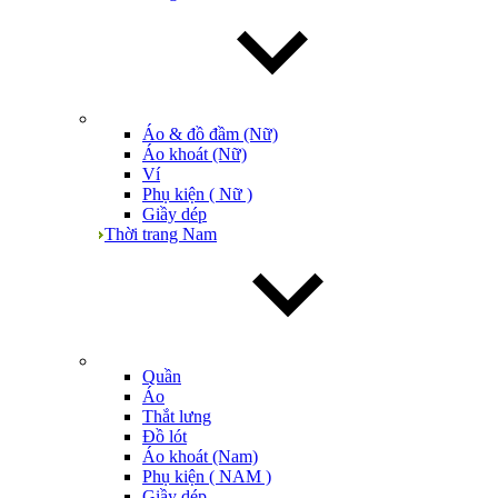
Áo & đồ đầm (Nữ)
Áo khoát (Nữ)
Ví
Phụ kiện ( Nữ )
Giầy dép
Thời trang Nam
Quần
Áo
Thắt lưng
Đồ lót
Áo khoát (Nam)
Phụ kiện ( NAM )
Giầy dép