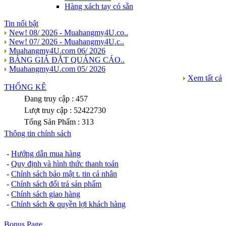
Hàng xách tay có sẵn
Tin nổi bật
New! 08/ 2026 - Muahangmy4U.co..
New! 07/ 2026 - Muahangmy4U.c..
Muahangmy4U.com 06/ 2026
BẢNG GIÁ ĐẶT QUẢNG CÁO..
Muahangmy4U.com 05/ 2026
Xem tất cả
THỐNG KÊ
Đang truy cập : 457
Lượt truy cập : 52422730
Tổng Sản Phẩm : 313
Thông tin chính sách
-
Hướng dẫn mua hàng
-
Quy định và hình thức thanh toán
-
Chính sách bảo mật t. tin cá nhân
-
Chính sách đổi trả sản phẩm
-
Chính sách giao hàng
-
Chính sách & quyền lợi khách hàng
Bonus Page