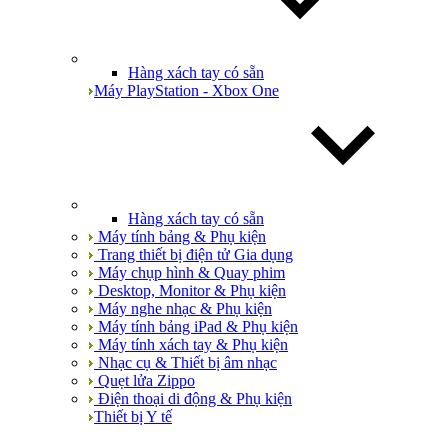
Hàng xách tay có sẵn
Máy PlayStation - Xbox One
Hàng xách tay có sẵn
Máy tính bảng & Phụ kiện
Trang thiết bị điện tử Gia dụng
Máy chụp hình & Quay phim
Desktop, Monitor & Phụ kiện
Máy nghe nhạc & Phụ kiện
Máy tính bảng iPad & Phụ kiện
Máy tính xách tay & Phụ kiện
Nhạc cụ & Thiết bị âm nhạc
Quẹt lửa Zippo
Điện thoại di động & Phụ kiện
Thiết bị Y tế