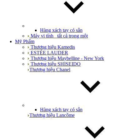
Hàng xách tay có sẵn
Máy vi tính_ tất cả trong một
Mỹ Phẩm
Thương hiệu Kamedis
ESTÉE LAUDER
Thương hiệu Maybelline - New York
Thương hiệu SHISEIDO
Thương hiệu Chanel
Hàng xách tay có sẵn
Thương hiệu Lancôme