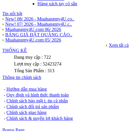
Hàng xách tay có sẵn
Tin nổi bật
New! 08/ 2026 - Muahangmy4U.co..
New! 07/ 2026 - Muahangmy4U.c..
Muahangmy4U.com 06/ 2026
BẢNG GIÁ ĐẶT QUẢNG CÁO..
Muahangmy4U.com 05/ 2026
Xem tất cả
THỐNG KÊ
Đang truy cập : 722
Lượt truy cập : 52423274
Tổng Sản Phẩm : 313
Thông tin chính sách
-
Hướng dẫn mua hàng
-
Quy định và hình thức thanh toán
-
Chính sách bảo mật t. tin cá nhân
-
Chính sách đổi trả sản phẩm
-
Chính sách giao hàng
-
Chính sách & quyền lợi khách hàng
Bonus Page