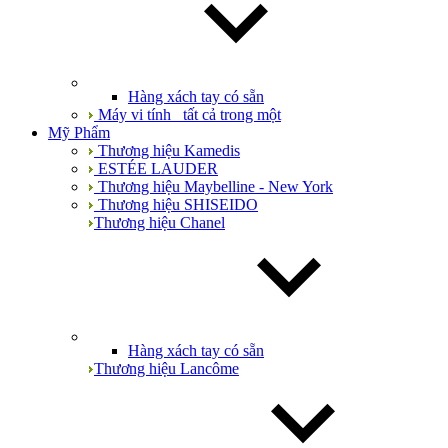
Hàng xách tay có sẵn
Máy vi tính_ tất cả trong một
Mỹ Phẩm
Thương hiệu Kamedis
ESTÉE LAUDER
Thương hiệu Maybelline - New York
Thương hiệu SHISEIDO
Thương hiệu Chanel
Hàng xách tay có sẵn
Thương hiệu Lancôme