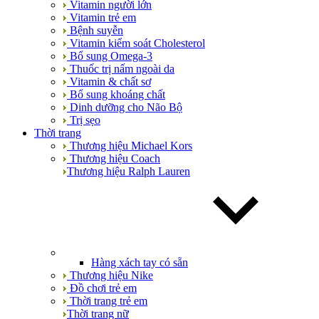
Vitamin người lớn
Vitamin trẻ em
Bệnh suyễn
Vitamin kiểm soát Cholesterol
Bổ sung Omega-3
Thuốc trị nấm ngoài da
Vitamin & chất sơ
Bổ sung khoáng chất
Dinh dưỡng cho Não Bộ
Trị sẹo
Thời trang
Thương hiệu Michael Kors
Thương hiệu Coach
Thương hiệu Ralph Lauren
Hàng xách tay có sẵn
Thương hiệu Nike
Đồ chơi trẻ em
Thời trang trẻ em
Thời trang nữ