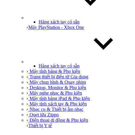
Hàng xách tay có sẵn
Máy PlayStation - Xbox One
Hàng xách tay có sẵn
Máy tính bảng & Phụ kiện
Trang thiết bị điện tử Gia dụng
Máy chụp hình & Quay phim
Desktop, Monitor & Phụ kiện
Máy nghe nhạc & Phụ kiện
Máy tính bảng iPad & Phụ kiện
Máy tính xách tay & Phụ kiện
Nhạc cụ & Thiết bị âm nhạc
Quẹt lửa Zippo
Điện thoại di động & Phụ kiện
Thiết bị Y tế