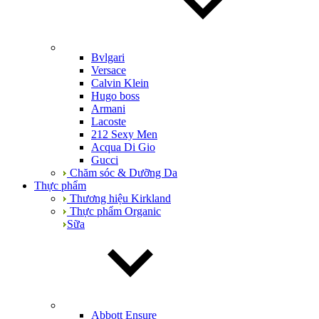
Bvlgari
Versace
Calvin Klein
Hugo boss
Armani
Lacoste
212 Sexy Men
Acqua Di Gio
Gucci
Chăm sóc & Dưỡng Da
Thực phẩm
Thương hiệu Kirkland
Thực phẩm Organic
Sữa
Abbott Ensure