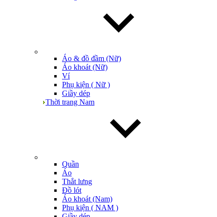
Áo & đồ đầm (Nữ)
Áo khoát (Nữ)
Ví
Phụ kiện ( Nữ )
Giầy dép
Thời trang Nam
Quần
Áo
Thắt lưng
Đồ lót
Áo khoát (Nam)
Phụ kiện ( NAM )
Giầy dép