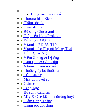
Hàng xách tay có sẵn
Thương hiệu Ricola
Chăm sóc tóc
Giảm đau & Sốt
Bổ sung Glucosamine
Giúp tiêu hóa - Probiotic
Bổ sung COQ10
Vitamin từ Dược Thảo
Vitamin cho Phụ nữ Mang Thai
Hỗ trợ giấc Ngủ
Viêm Xoang & Dị ứng
Cảm lạnh & Cảm cúm
Vitamin chăm sóc mắt
Thuốc giúp bỏ thuốc lá
Tiểu Đường
Máy đo huyết áp
Giảm cân
Tăng Lực
Bổ sung Calcium
Máy & Que kiểm tra đường huyết
Giảm Căng Thẳng
Chăm sóc đôi chân