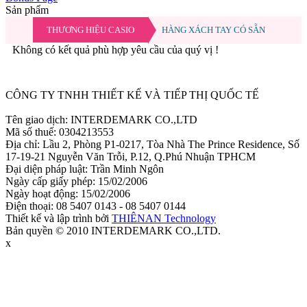
Sản phẩm
THƯƠNG HIỆU CASIO
HÀNG XÁCH TAY CÓ SẴN
Không có kết quả phù hợp yêu cầu của quý vị !
Ẩn
CÔNG TY TNHH THIẾT KẾ VÀ TIẾP THỊ QUỐC TẾ
Tên giao dịch: INTERDEMARK CO.,LTD
Mã số thuế: 0304213553
Địa chỉ: Lầu 2, Phòng P1-0217, Tòa Nhà The Prince Residence, Số
17-19-21 Nguyễn Văn Trỗi, P.12, Q.Phú Nhuận TPHCM
Đại diện pháp luật: Trần Minh Ngôn
Ngày cấp giấy phép: 15/02/2006
Ngày hoạt động: 15/02/2006
Điện thoại: 08 5407 0143 - 08 5407 0144
Thiết kế và lập trình bởi
THIÊNAN Technology
Bản quyền © 2010 INTERDEMARK CO.,LTD.
x