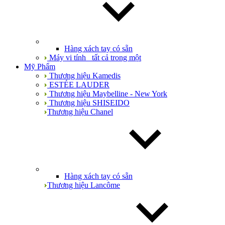
Hàng xách tay có sẵn
Máy vi tính_ tất cả trong một
Mỹ Phẩm
Thương hiệu Kamedis
ESTÉE LAUDER
Thương hiệu Maybelline - New York
Thương hiệu SHISEIDO
Thương hiệu Chanel
Hàng xách tay có sẵn
Thương hiệu Lancôme