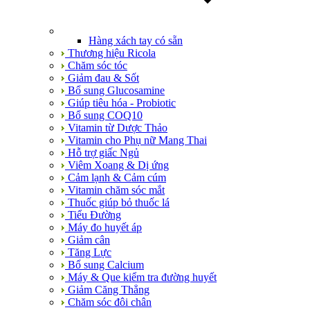
Hàng xách tay có sẵn
Thương hiệu Ricola
Chăm sóc tóc
Giảm đau & Sốt
Bổ sung Glucosamine
Giúp tiêu hóa - Probiotic
Bổ sung COQ10
Vitamin từ Dược Thảo
Vitamin cho Phụ nữ Mang Thai
Hỗ trợ giấc Ngủ
Viêm Xoang & Dị ứng
Cảm lạnh & Cảm cúm
Vitamin chăm sóc mắt
Thuốc giúp bỏ thuốc lá
Tiểu Đường
Máy đo huyết áp
Giảm cân
Tăng Lực
Bổ sung Calcium
Máy & Que kiểm tra đường huyết
Giảm Căng Thẳng
Chăm sóc đôi chân