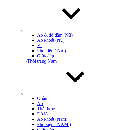
Áo & đồ đầm (Nữ)
Áo khoát (Nữ)
Ví
Phụ kiện ( Nữ )
Giầy dép
Thời trang Nam
Quần
Áo
Thắt lưng
Đồ lót
Áo khoát (Nam)
Phụ kiện ( NAM )
Giầy dép