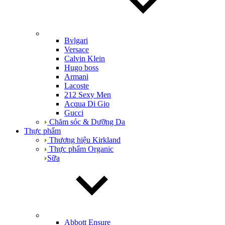
Bvlgari
Versace
Calvin Klein
Hugo boss
Armani
Lacoste
212 Sexy Men
Acqua Di Gio
Gucci
Chăm sóc & Dưỡng Da
Thực phẩm
Thương hiệu Kirkland
Thực phẩm Organic
Sữa
Abbott Ensure