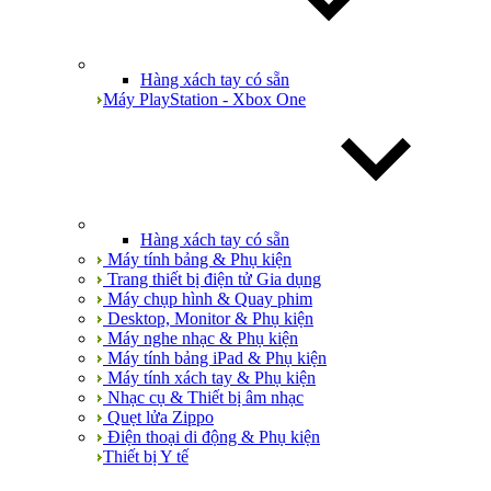
Hàng xách tay có sẵn
Máy PlayStation - Xbox One
Hàng xách tay có sẵn
Máy tính bảng & Phụ kiện
Trang thiết bị điện tử Gia dụng
Máy chụp hình & Quay phim
Desktop, Monitor & Phụ kiện
Máy nghe nhạc & Phụ kiện
Máy tính bảng iPad & Phụ kiện
Máy tính xách tay & Phụ kiện
Nhạc cụ & Thiết bị âm nhạc
Quẹt lửa Zippo
Điện thoại di động & Phụ kiện
Thiết bị Y tế