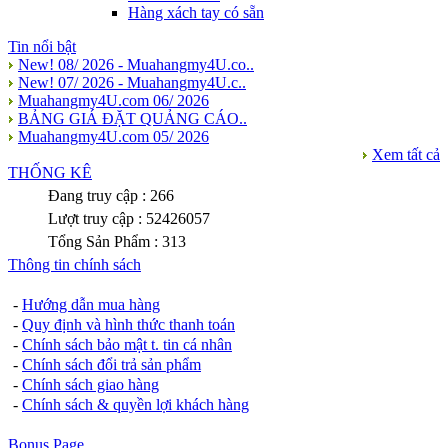
Hàng xách tay có sẵn
Tin nổi bật
New! 08/ 2026 - Muahangmy4U.co..
New! 07/ 2026 - Muahangmy4U.c..
Muahangmy4U.com 06/ 2026
BẢNG GIÁ ĐẶT QUẢNG CÁO..
Muahangmy4U.com 05/ 2026
Xem tất cả
THỐNG KÊ
Đang truy cập : 266
Lượt truy cập : 52426057
Tổng Sản Phẩm : 313
Thông tin chính sách
-
Hướng dẫn mua hàng
-
Quy định và hình thức thanh toán
-
Chính sách bảo mật t. tin cá nhân
-
Chính sách đổi trả sản phẩm
-
Chính sách giao hàng
-
Chính sách & quyền lợi khách hàng
Bonus Page