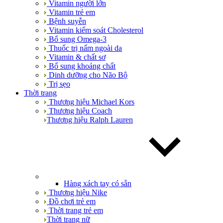
Vitamin người lớn
Vitamin trẻ em
Bệnh suyễn
Vitamin kiểm soát Cholesterol
Bổ sung Omega-3
Thuốc trị nấm ngoài da
Vitamin & chất sơ
Bổ sung khoáng chất
Dinh dưỡng cho Não Bộ
Trị sẹo
Thời trang
Thương hiệu Michael Kors
Thương hiệu Coach
Thương hiệu Ralph Lauren
Hàng xách tay có sẵn
Thương hiệu Nike
Đồ chơi trẻ em
Thời trang trẻ em
Thời trang nữ