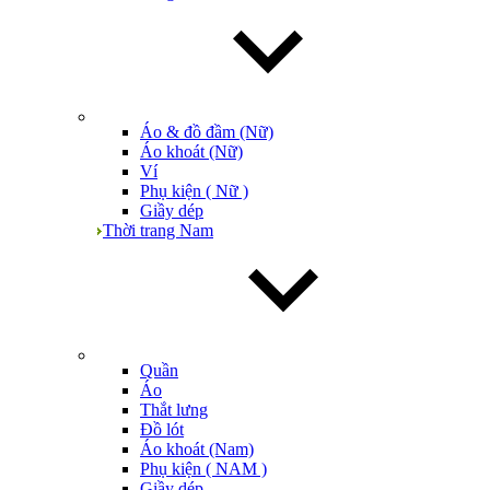
Áo & đồ đầm (Nữ)
Áo khoát (Nữ)
Ví
Phụ kiện ( Nữ )
Giầy dép
Thời trang Nam
Quần
Áo
Thắt lưng
Đồ lót
Áo khoát (Nam)
Phụ kiện ( NAM )
Giầy dép