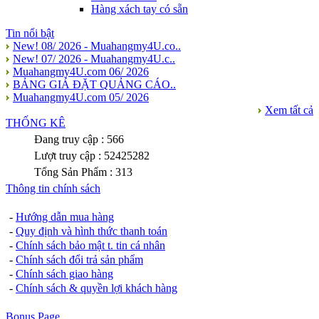
Hàng xách tay có sẵn
Tin nổi bật
New! 08/ 2026 - Muahangmy4U.co..
New! 07/ 2026 - Muahangmy4U.c..
Muahangmy4U.com 06/ 2026
BẢNG GIÁ ĐẶT QUẢNG CÁO..
Muahangmy4U.com 05/ 2026
Xem tất cả
THỐNG KÊ
Đang truy cập : 566
Lượt truy cập : 52425282
Tổng Sản Phẩm : 313
Thông tin chính sách
-
Hướng dẫn mua hàng
-
Quy định và hình thức thanh toán
-
Chính sách bảo mật t. tin cá nhân
-
Chính sách đổi trả sản phẩm
-
Chính sách giao hàng
-
Chính sách & quyền lợi khách hàng
Bonus Page