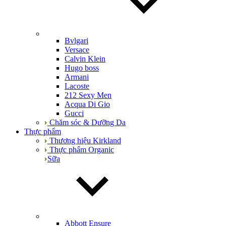
Bvlgari
Versace
Calvin Klein
Hugo boss
Armani
Lacoste
212 Sexy Men
Acqua Di Gio
Gucci
Chăm sóc & Dưỡng Da
Thực phẩm
Thương hiệu Kirkland
Thực phẩm Organic
Sữa
Abbott Ensure