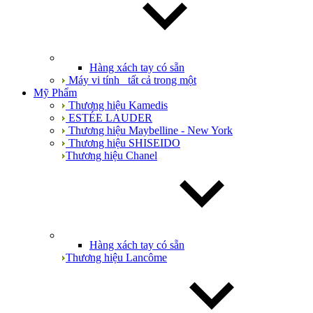
Hàng xách tay có sẵn
Máy vi tính_ tất cả trong một
Mỹ Phẩm
Thương hiệu Kamedis
ESTÉE LAUDER
Thương hiệu Maybelline - New York
Thương hiệu SHISEIDO
Thương hiệu Chanel
Hàng xách tay có sẵn
Thương hiệu Lancôme