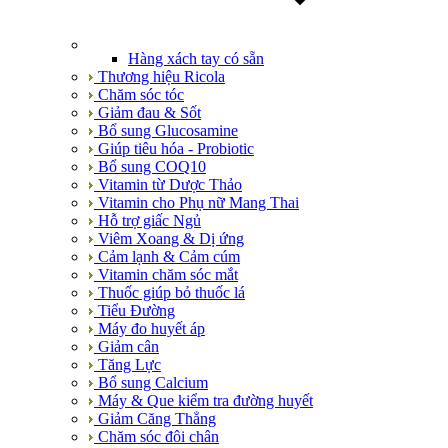
Hàng xách tay có sẵn
Thương hiệu Ricola
Chăm sóc tóc
Giảm đau & Sốt
Bổ sung Glucosamine
Giúp tiêu hóa - Probiotic
Bổ sung COQ10
Vitamin từ Dược Thảo
Vitamin cho Phụ nữ Mang Thai
Hỗ trợ giấc Ngủ
Viêm Xoang & Dị ứng
Cảm lạnh & Cảm cúm
Vitamin chăm sóc mắt
Thuốc giúp bỏ thuốc lá
Tiểu Đường
Máy đo huyết áp
Giảm cân
Tăng Lực
Bổ sung Calcium
Máy & Que kiểm tra đường huyết
Giảm Căng Thẳng
Chăm sóc đôi chân