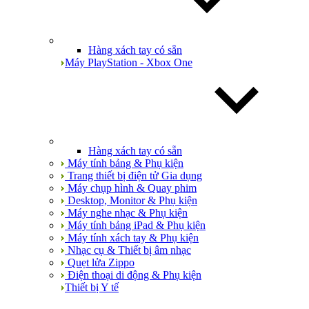
Hàng xách tay có sẵn
Máy PlayStation - Xbox One
Hàng xách tay có sẵn
Máy tính bảng & Phụ kiện
Trang thiết bị điện tử Gia dụng
Máy chụp hình & Quay phim
Desktop, Monitor & Phụ kiện
Máy nghe nhạc & Phụ kiện
Máy tính bảng iPad & Phụ kiện
Máy tính xách tay & Phụ kiện
Nhạc cụ & Thiết bị âm nhạc
Quẹt lửa Zippo
Điện thoại di động & Phụ kiện
Thiết bị Y tế