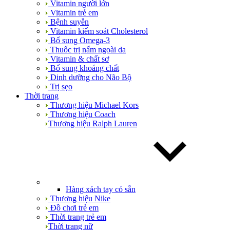
Vitamin người lớn
Vitamin trẻ em
Bệnh suyễn
Vitamin kiểm soát Cholesterol
Bổ sung Omega-3
Thuốc trị nấm ngoài da
Vitamin & chất sơ
Bổ sung khoáng chất
Dinh dưỡng cho Não Bộ
Trị sẹo
Thời trang
Thương hiệu Michael Kors
Thương hiệu Coach
Thương hiệu Ralph Lauren
Hàng xách tay có sẵn
Thương hiệu Nike
Đồ chơi trẻ em
Thời trang trẻ em
Thời trang nữ