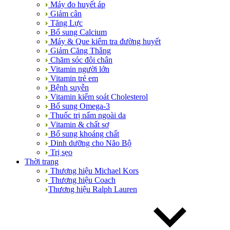
Máy đo huyết áp
Giảm cân
Tăng Lực
Bổ sung Calcium
Máy & Que kiểm tra đường huyết
Giảm Căng Thẳng
Chăm sóc đôi chân
Vitamin người lớn
Vitamin trẻ em
Bệnh suyễn
Vitamin kiểm soát Cholesterol
Bổ sung Omega-3
Thuốc trị nấm ngoài da
Vitamin & chất sơ
Bổ sung khoáng chất
Dinh dưỡng cho Não Bộ
Trị sẹo
Thời trang
Thương hiệu Michael Kors
Thương hiệu Coach
Thương hiệu Ralph Lauren