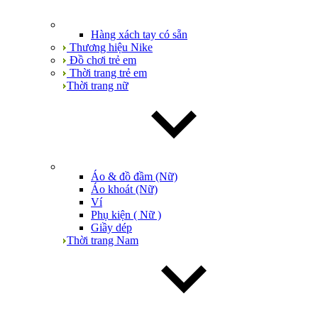
Hàng xách tay có sẵn
Thương hiệu Nike
Đồ chơi trẻ em
Thời trang trẻ em
Thời trang nữ
Áo & đồ đầm (Nữ)
Áo khoát (Nữ)
Ví
Phụ kiện ( Nữ )
Giầy dép
Thời trang Nam