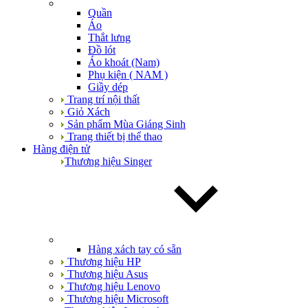
Quần
Áo
Thắt lưng
Đồ lót
Áo khoát (Nam)
Phụ kiện ( NAM )
Giầy dép
Trang trí nội thất
Giỏ Xách
Sản phẩm Mùa Giáng Sinh
Trang thiết bị thể thao
Hàng điện tử
Thương hiệu Singer
Hàng xách tay có sẵn
Thương hiệu HP
Thương hiệu Asus
Thương hiệu Lenovo
Thương hiệu Microsoft