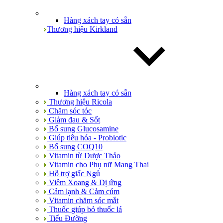
Hàng xách tay có sẵn
Thương hiệu Kirkland
Hàng xách tay có sẵn
Thương hiệu Ricola
Chăm sóc tóc
Giảm đau & Sốt
Bổ sung Glucosamine
Giúp tiêu hóa - Probiotic
Bổ sung COQ10
Vitamin từ Dược Thảo
Vitamin cho Phụ nữ Mang Thai
Hỗ trợ giấc Ngủ
Viêm Xoang & Dị ứng
Cảm lạnh & Cảm cúm
Vitamin chăm sóc mắt
Thuốc giúp bỏ thuốc lá
Tiểu Đường